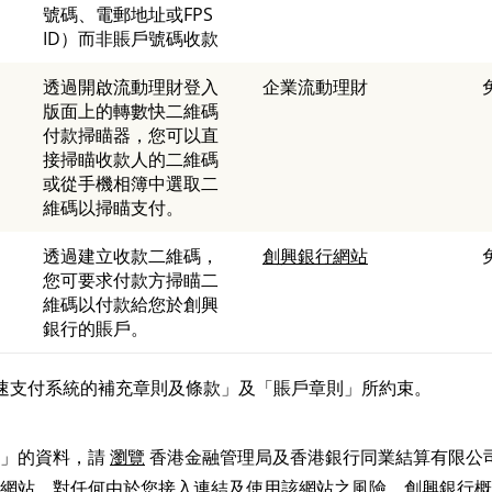
號碼、電郵地址或FPS
ID）而非賬戶號碼收款
透過開啟流動理財登入
企業流動理財
版面上的轉數快二維碼
付款掃瞄器，您可以直
接掃瞄收款人的二維碼
或從手機相簿中選取二
維碼以掃瞄支付。
透過建立收款二維碼，
創興銀行網站
您可要求付款方掃瞄二
維碼以付款給您於創興
銀行的賬戶。
速支付系統的補充章則及條款」及「賬戶章則」所約束。
快」的資料，請
瀏覽
香港金融管理局及香港銀行同業結算有限公
網站，對任何由於您接入連結及使用該網站之風險，創興銀行概