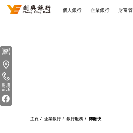
個人銀行
企業銀行
財富管
下
地
載
址
創
電
興
話
流
動
理
財
主頁
企業銀行
銀行服務
轉數快