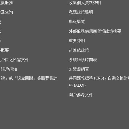
貸款服務
收集個人資料聲明
請及查詢
私隱政策聲明
費
舉報渠道
載
外部服務供應商舉報政策摘要
(在
尋
重要聲明
新
料概要
超連結政策
視
人戶口之所需文件
系統維護時間表
窗
司賬戶須知
開
無障礙網頁
啟)
有禮」或「現金回贈」簽賬獎賞計
共同匯報標準 (CRS) / 自動交換
料 (AEOI)
開戶參考文件